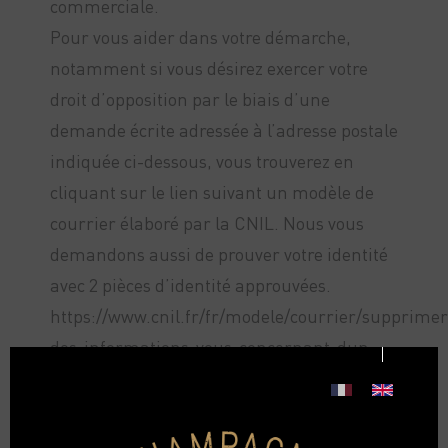
commerciale.
Pour vous aider dans votre démarche,
notamment si vous désirez exercer votre
droit d’opposition par le biais d’une
demande écrite adressée à l’adresse postale
indiquée ci-dessous, vous trouverez en
cliquant sur le lien suivant un modèle de
courrier élaboré par la CNIL. Nous vous
demandons aussi de prouver votre identité
avec 2 pièces d’identité approuvées.
https://www.cnil.fr/fr/modele/courrier/supprimer
des-informations-vous-concernant-dun-
site-internet
Délais de réponse