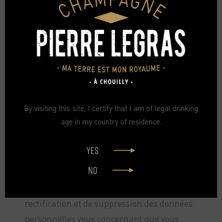
La société s’engage à répondre à votre
demande d’accès, de rectification ou
d’opposition ou toute autre demande
complémentaire d’informations dans un
délai raisonnable qui ne saurait dépasser 1
mois à compter de la réception de votre
By visiting this site, I certify that I am of legal drinking
demande.
age in my country of residence.
Conformément à la loi Informatique et
YES
Libertés et le Règlement Européen Général
NO
sur la Protection des Données 2016/679
(RGPD), vous disposez des droits d’accès, de
rectification et de suppression des données
personnelles vous concernant que vous